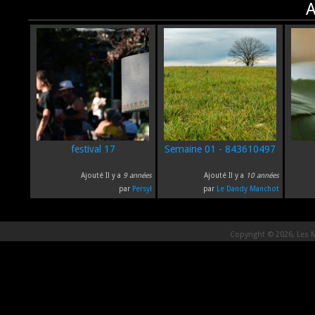
A
festival 17
Semaine 01 - 843610497
Ajouté Il y a
9 années
Ajouté Il y a
10 années
par
Persyl
par
Le Dandy Manchot
Copyright © 2026, Les