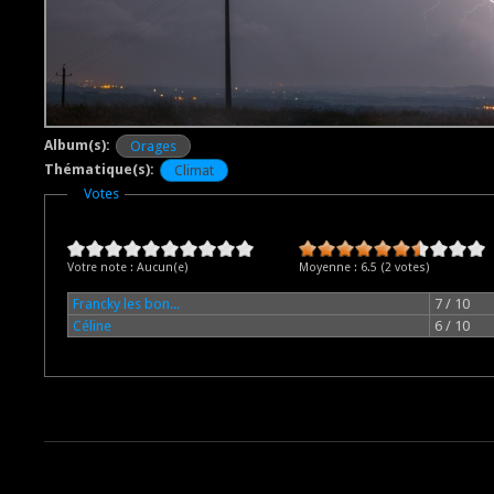
Album(s):
Orages
Thématique(s):
Climat
Masquer
Votes
Votre note :
Aucun(e)
Moyenne :
6.5
(
2
votes)
Francky les bon...
7 / 10
Céline
6 / 10