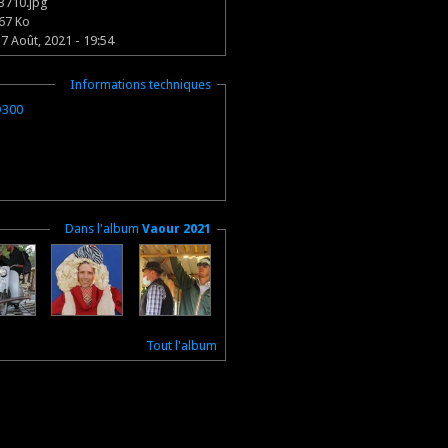
3710.jpg
67 Ko
7 Août, 2021 - 19:54
Masquer
Informations techniques
D300
Masquer
Dans l'album
Vaour 2021
Tout l'album