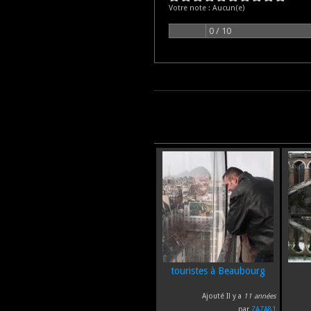
Votre note :
Aucun(e)
0 / 10
touristes à Beaubourg
Ajouté Il y a
11 années
par
ZAZA81