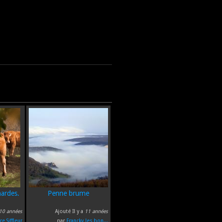
ardes.
Penne brume
10 années
Ajouté Il y a
11 années
re Siffleur
par
Francky les bon...