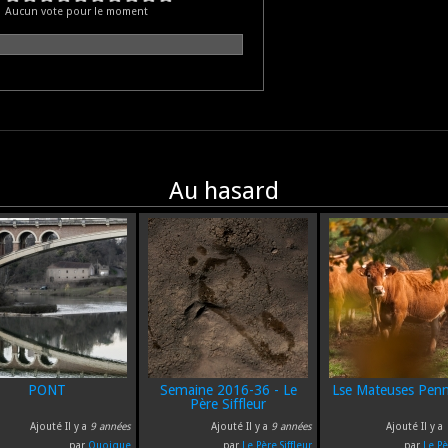
Aucun vote pour le moment
Au hasard
PONT
Semaine 2016-36 - Le
Lse Mateuses Penn
Père Siffleur
Ajouté Il y a
9 années
Ajouté Il y a
9 années
Ajouté Il y a
par
Quoique
par
Le Père Siffleur
par
Le Pè