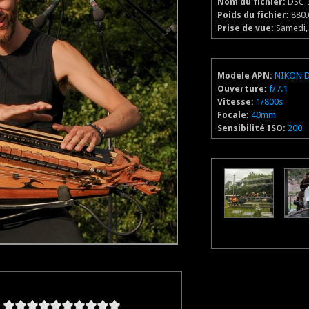
Nom du fichier:
DSC_
Poids du fichier:
880.
Prise de vue:
Samedi, 
Modèle APN:
NIKON 
Ouverture:
f/7.1
Vitesse:
1/800s
Focale:
40mm
Sensibilité ISO:
200