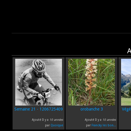
A
Semaine 21 - 1206725409
orobanche 3
Végé
Ajouté Il y a
10 années
Ajouté Il y a
10 années
par
Quoique
par
Francky les bon...