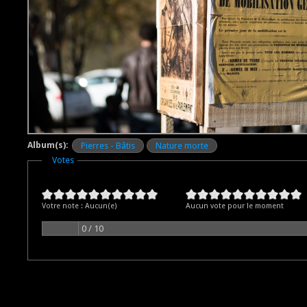
Album(s):
Pierres - Bâtis
Nature morte
Masquer
Votes
Votre note :
Aucun(e)
Aucun vote pour le moment
0 / 10