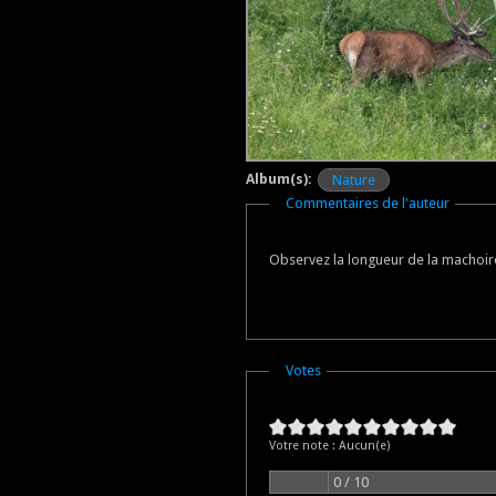
Album(s):
Nature
Masquer
Commentaires de l'auteur
Observez la longueur de la machoir
Masquer
Votes
Votre note :
Aucun(e)
0 / 10