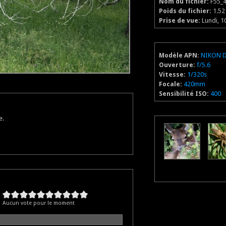
Nom du fichier:
F55_4
Poids du fichier:
1.5
Prise de vue:
Lundi, 1
Modèle APN:
NIKON 
Ouverture:
f/5.6
Vitesse:
1/320s
Focale:
420mm
Sensibilité ISO:
400
e.
Aucun vote pour le moment