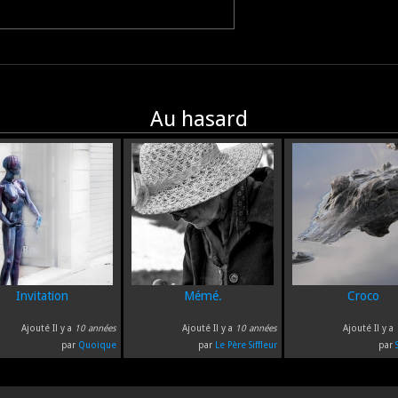
Au hasard
Invitation
Mémé.
Croco
Ajouté Il y a
10 années
Ajouté Il y a
10 années
Ajouté Il y a
par
Quoique
par
Le Père Siffleur
par