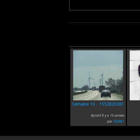
Semaine 10 - 1552820381
Ajouté Il y a
10 années
par
ZAZA81