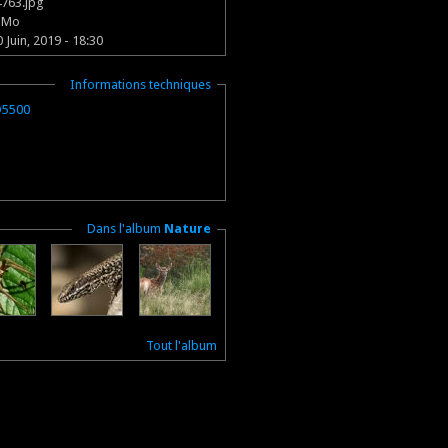
763.jpg
2 Mo
0 Juin, 2019 - 18:30
Masquer
Informations techniques
D5500
Masquer
Dans l'album
Nature
Tout l'album