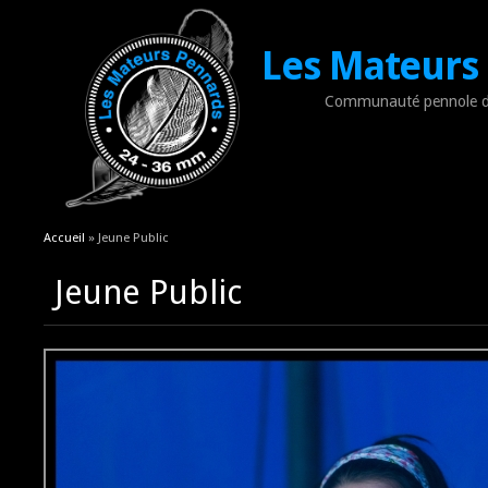
Les Mateurs
Communauté pennole d
Vous êtes ici
Accueil
» Jeune Public
Jeune Public