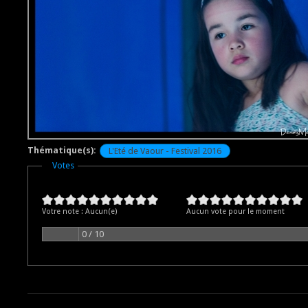
Thématique(s):
L'Eté de Vaour - Festival 2016
Masquer
Votes
Votre note :
Aucun(e)
Aucun vote pour le moment
0 / 10