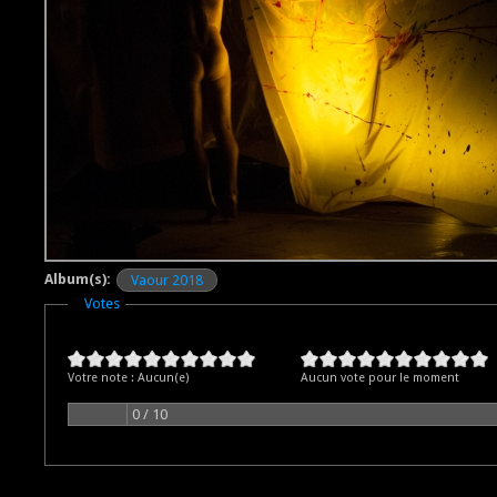
Album(s):
Vaour 2018
Masquer
Votes
Votre note :
Aucun(e)
Aucun vote pour le moment
0 / 10