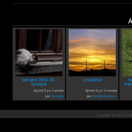
A
Semaine 2016-45 -
L'insolence
S
Quoique
Fran
Ajouté Il y a
9 années
Ajouté Il y a
10 années
par
Quoique
par
Francky les bon...
Copyright © 2026, Les