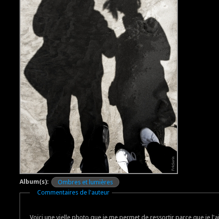
Album(s):
Ombres et lumières
Masquer
Commentaires de l'auteur
Voici une vielle photo que je me permet de ressortir parce que je l'a