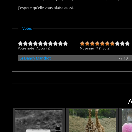
J'espere qu'elle vous plaira aussi.
Masquer
Votes
Votre note :
Aucun(e)
Moyenne :
7
(
1
vote)
Le Dandy Manchot
7 / 10
A