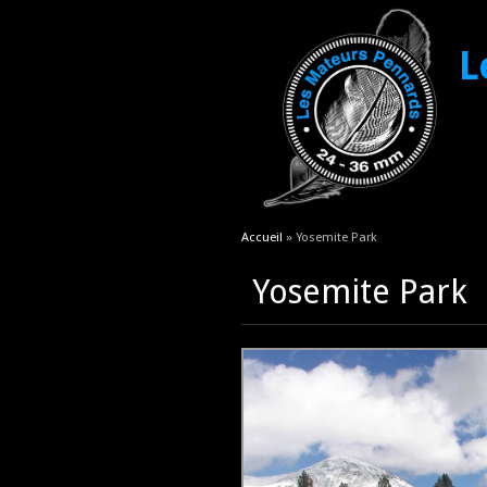
L
Vous êtes ici
Accueil
» Yosemite Park
Yosemite Park