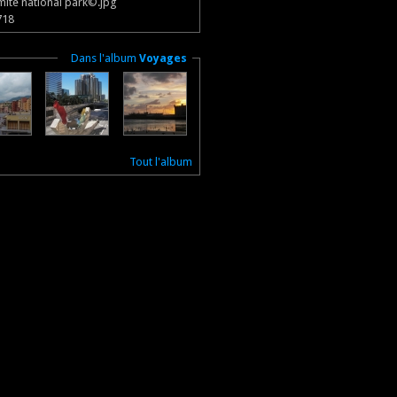
ite national park©.jpg
718
Masquer
Dans l'album
Voyages
Tout l'album