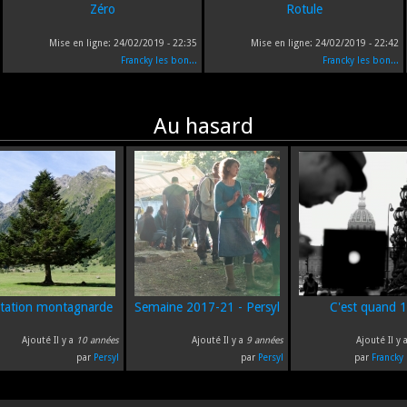
Zéro
Rotule
Mise en ligne:
24/02/2019 - 22:35
Mise en ligne:
24/02/2019 - 22:42
Francky les bon...
Francky les bon...
Au hasard
tation montagnarde
Semaine 2017-21 - Persyl
C'est quand 
Ajouté Il y a
10 années
Ajouté Il y a
9 années
Ajouté Il y 
par
Persyl
par
Persyl
par
Francky 