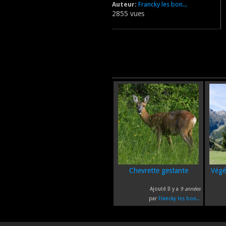
Auteur:
Francky les bon...
2855 vues
Chevrette gestante
Végé
Ajouté Il y a
9 années
par
Francky les bon...