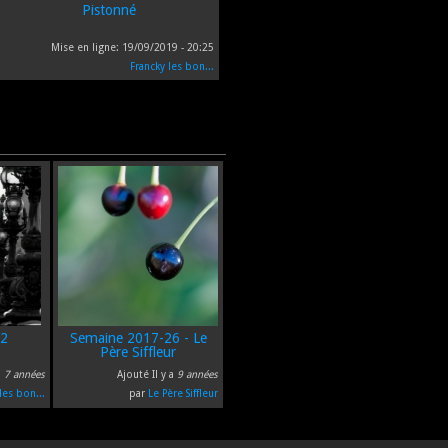
Pistonné
Mise en ligne:
19/09/2019 - 20:25
Francky les bon...
12
Semaine 2017-26 - Le
Père Siffleur
a
7 années
Ajouté Il y a
9 années
les bon...
par
Le Père Siffleur