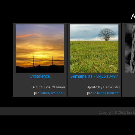
A
L'insolence
Semaine 01 - 843610497
Ajouté Il y a
10 années
Ajouté Il y a
10 années
par
Francky les bon...
par
Le Dandy Manchot
Copyright © 2026, Les