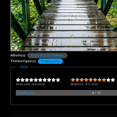
Album(s):
Ponts d'ici et d'ailleurs
Thématique(s):
Projet ponts
Masquer
Votes
Votre note :
Aucun(e)
Moyenne :
8
(
1
vote)
Sandkayan
8 / 10