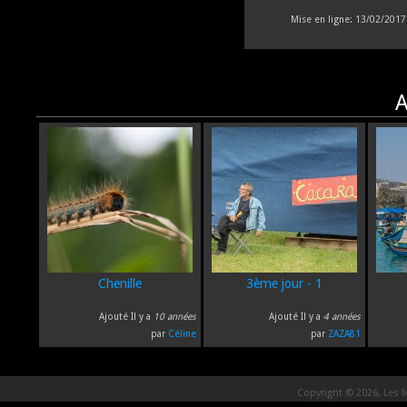
Mise en ligne:
13/02/2017 
A
Chenille
3ème jour - 1
Ajouté Il y a
10 années
Ajouté Il y a
4 années
par
Céline
par
ZAZA81
Copyright © 2026, Les