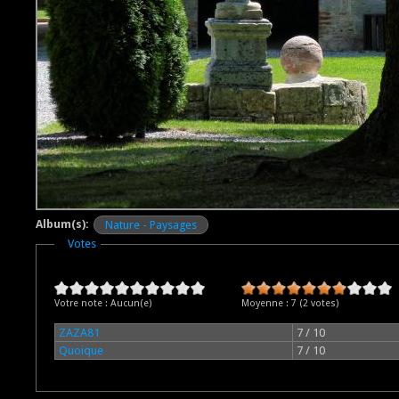
Album(s):
Nature - Paysages
Masquer
Votes
Votre note :
Aucun(e)
Moyenne :
7
(
2
votes)
ZAZA81
7 / 10
Quoique
7 / 10