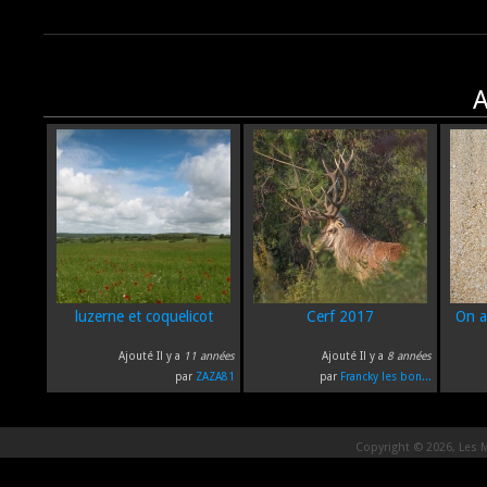
A
luzerne et coquelicot
Cerf 2017
On a
Ajouté Il y a
11 années
Ajouté Il y a
8 années
par
ZAZA81
par
Francky les bon...
Copyright © 2026, Les