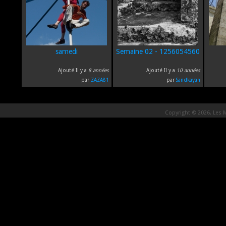
samedi
Semaine 02 - 1256054560
Ajouté Il y a
8 années
Ajouté Il y a
10 années
par
ZAZA81
par
Sandkayan
Copyright © 2026, Les