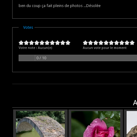
ben du coup ça fait pleins de photos ...Désolée
Masquer
Votes
Votre note :
Aucun(e)
Aucun vote pour le moment
0 / 10
A