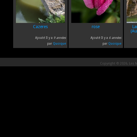
Cazeres
rose
L
(A
Ajouté Il y a
9 années
Ajouté Il y a
6 années
par
Quoique
par
Quoique
Copyright © 2026, Les