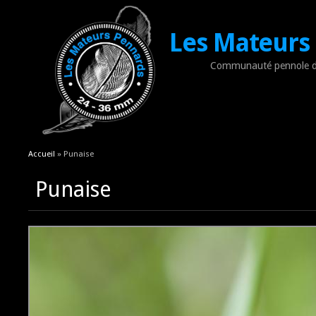
Les Mateurs
Communauté pennole d
Vous êtes ici
Accueil
» Punaise
Punaise