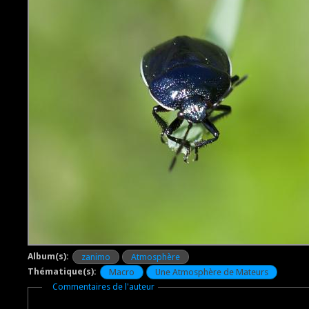
Album(s):
zanimo
Atmosphère
Thématique(s):
Macro
Une Atmosphère de Mateurs
Masquer
Commentaires de l'auteur