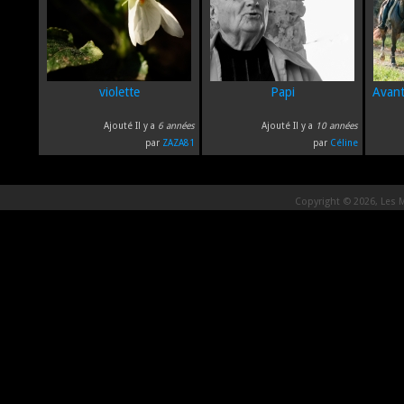
violette
Papi
Avant
Ajouté Il y a
6 années
Ajouté Il y a
10 années
par
ZAZA81
par
Céline
Copyright © 2026, Les