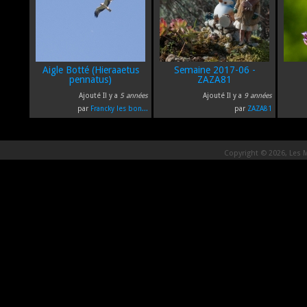
Aigle Botté (Hieraaetus
Semaine 2017-06 -
pennatus)
ZAZA81
Ajouté Il y a
5 années
Ajouté Il y a
9 années
par
Francky les bon...
par
ZAZA81
Copyright © 2026, Les