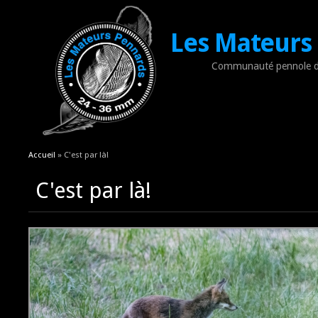
Les Mateurs
Communauté pennole d
Vous êtes ici
Accueil
» C'est par là!
C'est par là!