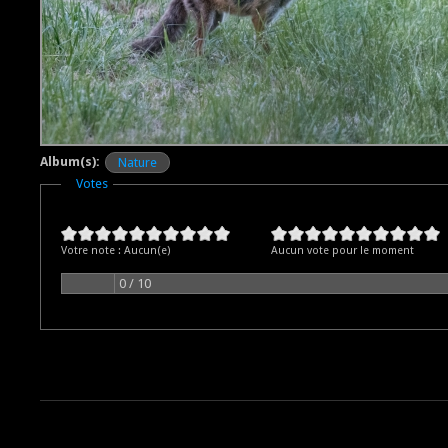
Album(s):
Nature
Masquer
Votes
Votre note :
Aucun(e)
Aucun vote pour le moment
0 / 10