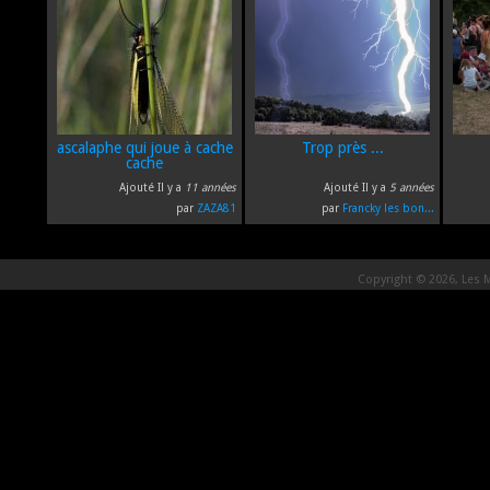
ascalaphe qui joue à cache
Trop près ...
cache
Ajouté Il y a
11 années
Ajouté Il y a
5 années
par
ZAZA81
par
Francky les bon...
Copyright © 2026, Les