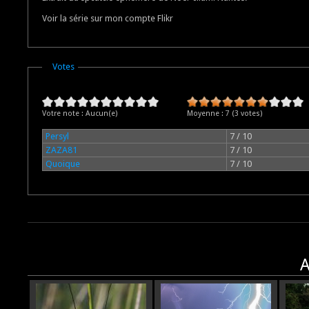
Voir la série sur mon compte Flikr
Masquer
Votes
Votre note :
Aucun(e)
Moyenne :
7
(
3
votes)
Persyl
7 / 10
ZAZA81
7 / 10
Quoique
7 / 10
A