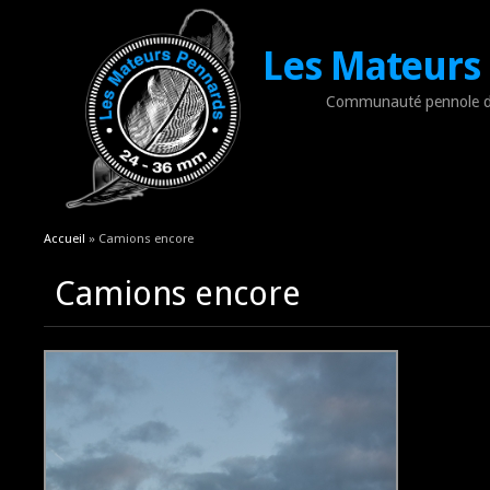
Les Mateurs
Communauté pennole d
Vous êtes ici
Accueil
» Camions encore
Camions encore