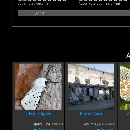
Votre note :
Aucun(e)
Aucun vote pour le moment
0 / 10
A
L'Écaille tigrée
Rue de Casa
A
Ajouté Il y a
3 années
Ajouté Il y a
10 années
par
Francky les bon...
par
Sandkayan