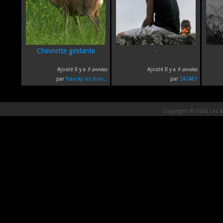
Chevrette gestante
-
Ajouté Il y a
9 années
Ajouté Il y a
9 années
par
Francky les bon...
par
ZAZA81
Copyright © 2026, Les