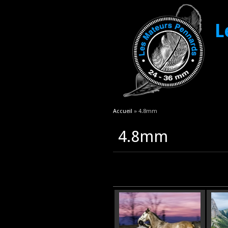
L
Vous êtes ici
Accueil
» 4.8mm
4.8mm