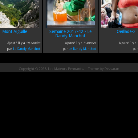
Mont Aiguille
Semaine 2017-42 - Le
Oeillade-2
Dandy Manchot
Ajouté Il y a
10 années
Ajouté Il y a
8 années
Ajouté Il y a
par
Le Dandy Manchot
par
Le Dandy Manchot
pa
Copyright © 2026, Les Mateurs Pennards. | Theme by
Devsaran