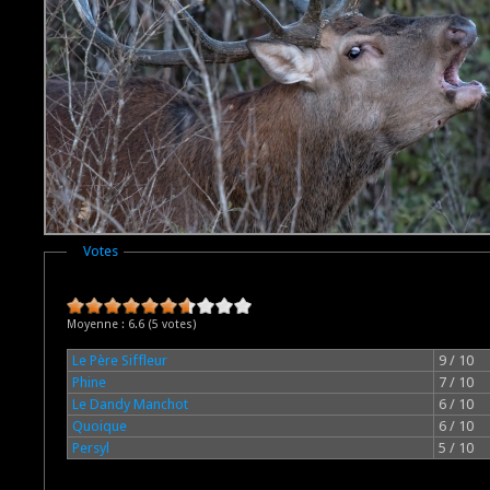
Masquer
Votes
Moyenne :
6.6
(
5
votes)
Le Père Siffleur
9 / 10
Phine
7 / 10
Le Dandy Manchot
6 / 10
Quoique
6 / 10
Persyl
5 / 10