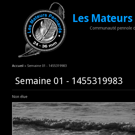
Les Mateurs
Communauté pennole d
Vous êtes ici
Accueil
» Semaine 01 - 1455319983
Semaine 01 - 1455319983
Non élue