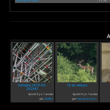
Francky les bon...
1 / 10
A
Semaine 2019-04 -
10 en velours
ZAZA81
Ajouté Il y a
7 années
Ajouté Il y a
7 années
par
ZAZA81
par
Francky les bon...