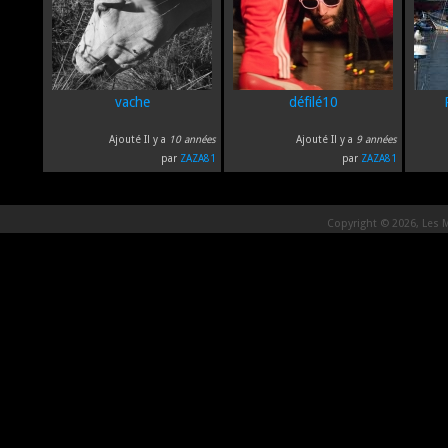
vache
défilé10
Ajouté Il y a
10 années
Ajouté Il y a
9 années
par
ZAZA81
par
ZAZA81
Copyright © 2026, Les