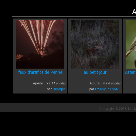
A
feux d'artifice de Penne
au petit jour
Attent
Ajouté Il y a
11 années
Ajouté Il y a
6 années
par
Quoique
par
Francky les bon...
Copyright © 2026, Les