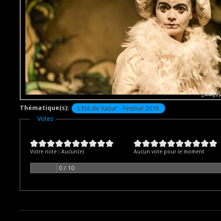
Thématique(s):
L'Eté de Vaour - Festival 2016
Masquer
Votes
Votre note :
Aucun(e)
Aucun vote pour le moment
0 / 10