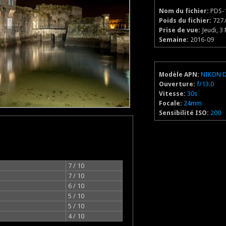
Nom du fichier:
PDS-1
Poids du fichier:
727.
Prise de vue:
Jeudi, 3
Semaine:
2016-09
Modèle APN:
NIKON 
Ouverture:
f/13.0
Vitesse:
30s
Focale:
24mm
Sensibilité ISO:
200
7 / 10
7 / 10
6 / 10
5 / 10
5 / 10
4 / 10