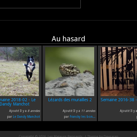
Au hasard
aine 2018-02 - Le
Lézards des murailles 2
Semaine 2016-38 -
Dandy Manchot
Ajouté Il y a
8 années
Ajouté Il y a
11 années
Ajouté Il y 
par
Le Dandy Manchot
par
Francky les bon...
Copyright © 2026, Les Mateurs Pennards. | Theme by
Devsaran