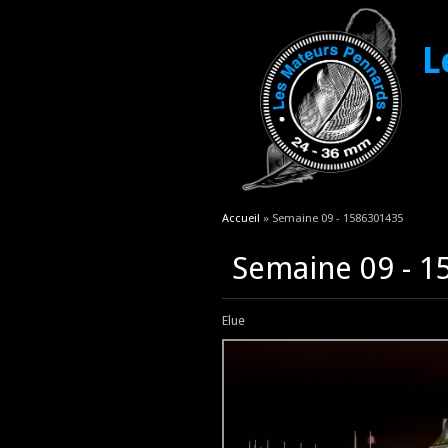
L
Vous êtes ici
Accueil
» Semaine 09 - 1586301435
Semaine 09 - 
Elue