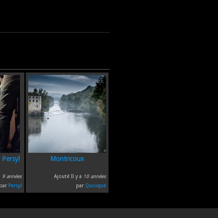
 Persyl
Montricoux
a
9 années
Ajouté Il y a
10 années
par
Persyl
par
Quoique