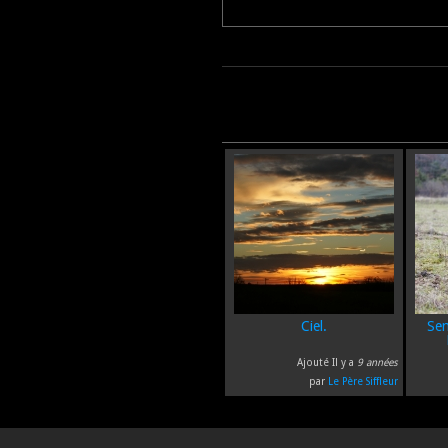
Ciel.
Sem
Ajouté Il y a
9 années
par
Le Père Siffleur