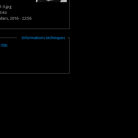
-3.jpg
6 Ko
 Mars, 2016 - 22:56
Masquer
Informations techniques
D700