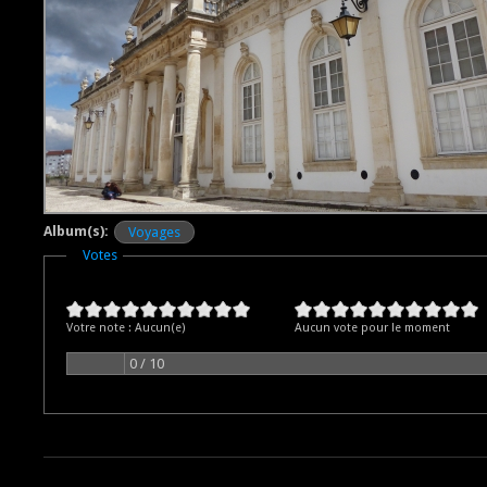
Album(s):
Voyages
Masquer
Votes
Votre note :
Aucun(e)
Aucun vote pour le moment
0 / 10