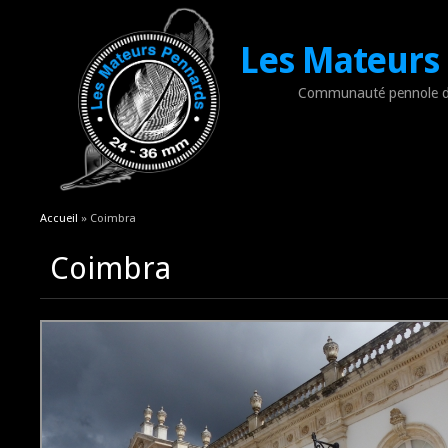
Les Mateurs
Communauté pennole d
Vous êtes ici
Accueil
» Coimbra
Coimbra