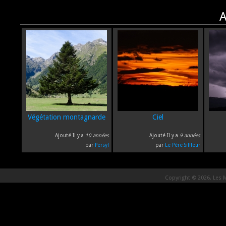
A
Végétation montagnarde
Ciel
Ajouté Il y a
10 années
Ajouté Il y a
9 années
par
Persyl
par
Le Père Siffleur
Copyright © 2026, Les