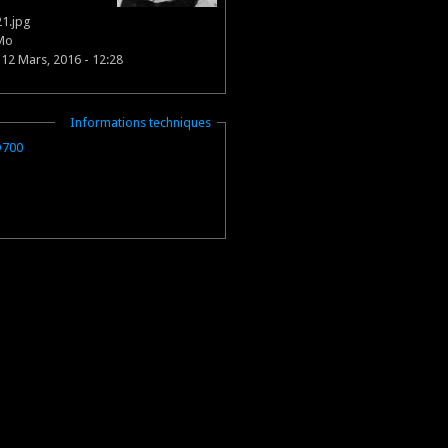
1.jpg
Mo
12 Mars, 2016 - 12:28
Masquer
Informations techniques
D700