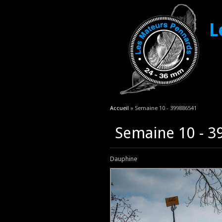
L
Vous êtes ici
Accueil
» Semaine 10 - 399886541
Semaine 10 - 
Dauphine