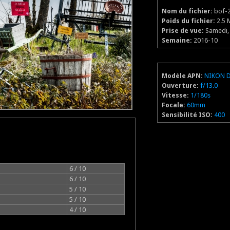
Nom du fichier:
bof-2
Poids du fichier:
2.5 
Prise de vue:
Samedi, 
Semaine:
2016-10
Modèle APN:
NIKON 
Ouverture:
f/13.0
Vitesse:
1/180s
Focale:
60mm
Sensibilité ISO:
400
6 / 10
6 / 10
5 / 10
5 / 10
4 / 10