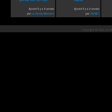
Ajouté Il y a
8 années
Ajouté Il y a
8 années
par
Le Dandy Manchot
par
ZAZA81
Copyright © 2026, Les