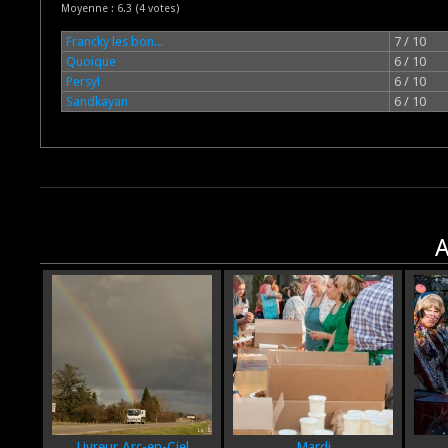
Moyenne :
6.3
(
4
votes)
Francky les bon...
7 / 10
Quoique
6 / 10
Persyl
6 / 10
Sandkayan
6 / 10
A
Livreur Arc-en-Ciel
Mardi