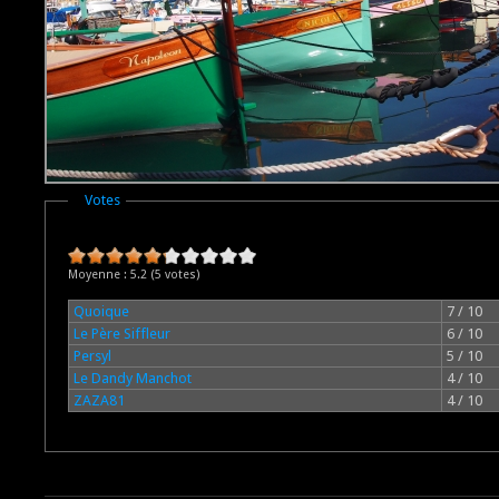
Masquer
Votes
Moyenne :
5.2
(
5
votes)
Quoique
7 / 10
Le Père Siffleur
6 / 10
Persyl
5 / 10
Le Dandy Manchot
4 / 10
ZAZA81
4 / 10