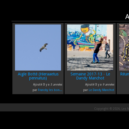
A
Aigle Botté (Hieraaetus
Semaine 2017-13 - Le
Réun
pennatus)
Dandy Manchot
Ajouté Il y a
5 années
Ajouté Il y a
9 années
par
Francky les bon...
par
Le Dandy Manchot
Copyright © 2026, Les