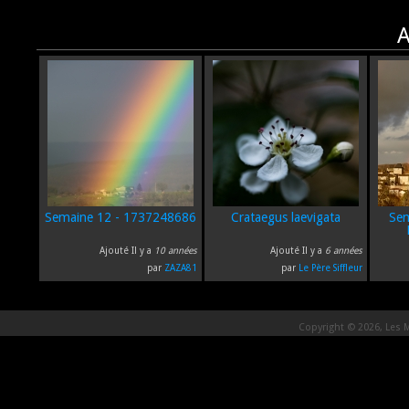
A
Semaine 12 - 1737248686
Crataegus laevigata
Sem
Ajouté Il y a
10 années
Ajouté Il y a
6 années
par
ZAZA81
par
Le Père Siffleur
Copyright © 2026, Les