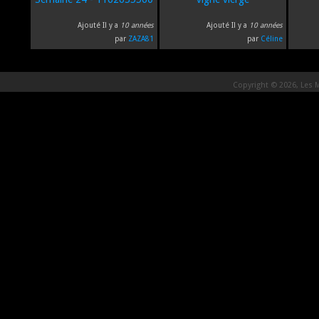
Ajouté Il y a
10 années
Ajouté Il y a
10 années
par
ZAZA81
par
Céline
Copyright © 2026, Les