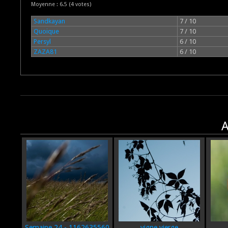
Moyenne :
6.5
(
4
votes)
Sandkayan
7 / 10
Quoique
7 / 10
Persyl
6 / 10
ZAZA81
6 / 10
A
Semaine 24 - 1162635560
vigne vierge