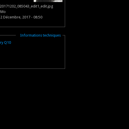
20171202_085043_edit1_edit.jpg
1 Mo
 2 Décembre, 2017 - 08:50
Masquer
Informations techniques
rry Q10