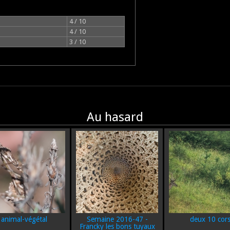
4 / 10
4 / 10
3 / 10
Au hasard
animal-végétal
Semaine 2016-47 -
deux 10 cor
Francky les bons tuyaux