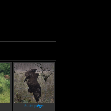
s
Butéo piégée