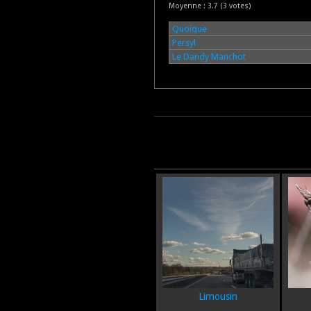
Moyenne :
3.7
(
3
votes)
Quoique
Persyl
Le Dandy Manchot
Limousin