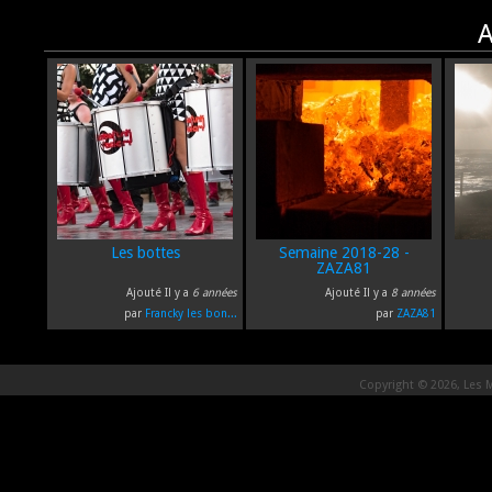
A
Les bottes
Semaine 2018-28 -
ZAZA81
Ajouté Il y a
6 années
Ajouté Il y a
8 années
par
Francky les bon...
par
ZAZA81
Copyright © 2026, Les