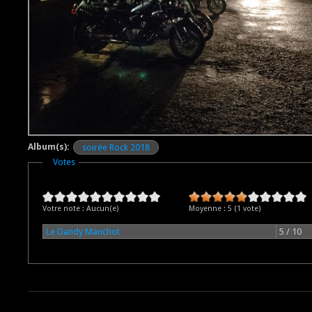
Album(s):
soirée Rock 2018
Masquer
Votes
Votre note :
Aucun(e)
Moyenne :
5
(
1
vote)
Le Dandy Manchot
5 / 10