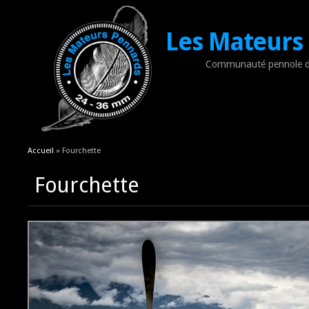
Les Mateurs
Communauté pennole d
Vous êtes ici
Accueil
» Fourchette
Fourchette