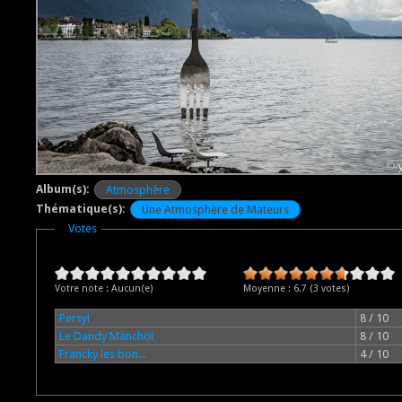
Album(s):
Atmosphère
Thématique(s):
Une Atmosphère de Mateurs
Masquer
Votes
Votre note :
Aucun(e)
Moyenne :
6.7
(
3
votes)
Persyl
8 / 10
Le Dandy Manchot
8 / 10
Francky les bon...
4 / 10