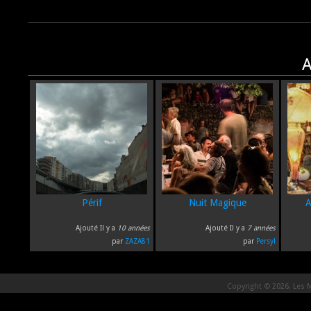
A
Périf
Nuit Magique
A
Ajouté Il y a
10 années
Ajouté Il y a
7 années
par
ZAZA81
par
Persyl
Copyright © 2026, Les