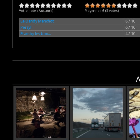
Votre note :
Aucun(e)
Moyenne :
6
(
3
votes)
Le Dandy Manchot
8 / 10
Persyl
6 / 10
Francky les bon...
4 / 10
A