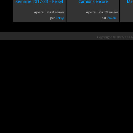
Semaine 2017-33 - Persyl
Camions encore
Mac
Ajouté Il y a
8 années
Ajouté Il y a
10 années
par
Persyl
par
ZAZA81
Copyright © 2026, Les