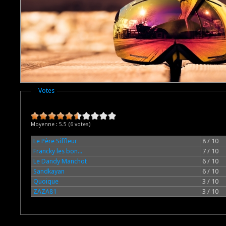
Masquer
Votes
Moyenne :
5.5
(
6
votes)
Le Père Siffleur
8 / 10
Francky les bon...
7 / 10
Le Dandy Manchot
6 / 10
Sandkayan
6 / 10
Quoique
3 / 10
ZAZA81
3 / 10