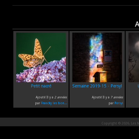
A
Petit nacré
Semaine 2019-15 - Persyl
Ajouté Il y a
2 années
Ajouté Il y a
7 années
par
Francky les bon...
par
Persyl
Copyright © 2026, Les