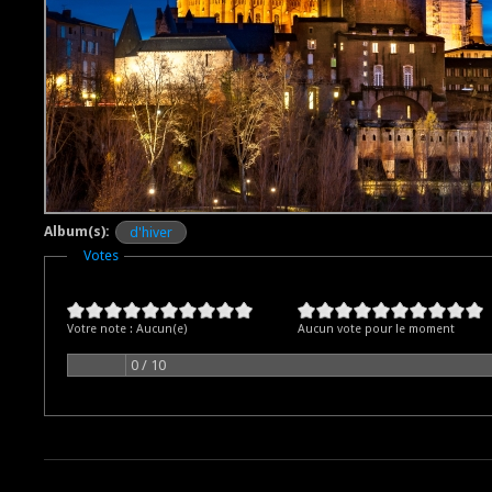
Album(s):
d'hiver
Masquer
Votes
Votre note :
Aucun(e)
Aucun vote pour le moment
0 / 10