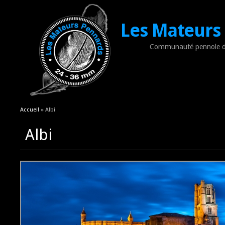
Les Mateurs
Communauté pennole d
Vous êtes ici
Accueil
» Albi
Albi