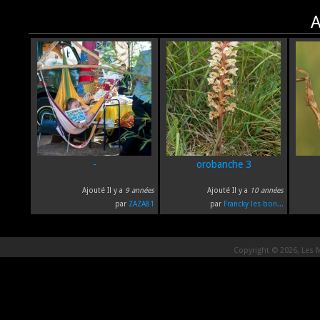
A
-
orobanche 3
Ajouté Il y a
9 années
Ajouté Il y a
10 années
par
ZAZA81
par
Francky les bon...
Copyright © 2026, Les