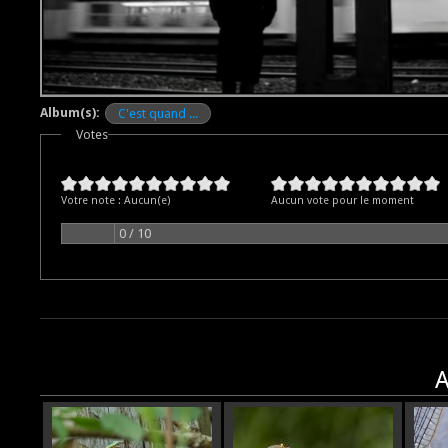
Album(s):
C'est quand ...
Votes
Votre note :
Aucun(e)
Aucun vote pour le moment
0 / 10
A