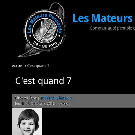
Les Mateurs
Communauté pennole d
Vous êtes ici
Accueil
» C'est quand 7
C'est quand 7
Mise en ligne par
Francky les bon...
Jeudi, 25 Octobre, 2018 - 08:38