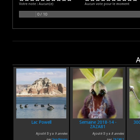
Votre note :
Aucun(e)
Aucun vote pour le moment
0 / 10
A
Lac Powell
Semaine 2018-14 -
30
ZAZA81
Ajouté Il y a
9 années
Ajouté Il y a
8 années
par
Sandkayan
par
ZAZA81