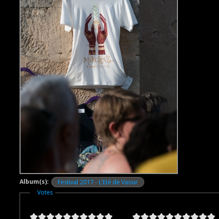
Album(s):
Festival 2017 - L'Eté de Vaour
Masquer
Votes