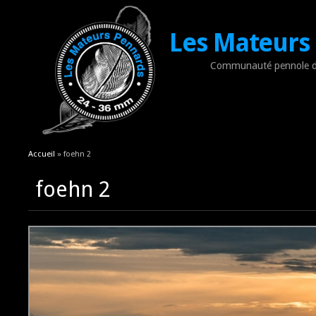
Les Mateurs
Communauté pennole d
Vous êtes ici
Accueil
» foehn 2
foehn 2