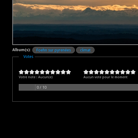
Album(s):
Foehn sur pyrenées
climat
Masquer
Votes
Votre note :
Aucun(e)
Aucun vote pour le moment
0 / 10