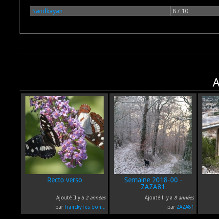
Sandkayan
8 / 10
A
Recto verso
Semaine 2018-00 -
ZAZA81
Ajouté Il y a
2 années
Ajouté Il y a
8 années
par
Francky les bon...
par
ZAZA81