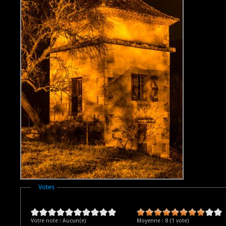
Masquer
Votes
Votre note :
Aucun(e)
Moyenne :
8
(
1
vote)