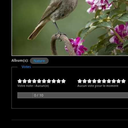
Album(s):
Nature
Masquer
Votes
Votre note :
Aucun(e)
Aucun vote pour le moment
0 / 10