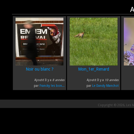
A
Noir ou blanc ?
Mon_1er_Renard
Ajouté Il y a
8 années
Ajouté Il y a
10 années
par
Francky les bon...
par
Le Dandy Manchot
Copyright © 2026, Les