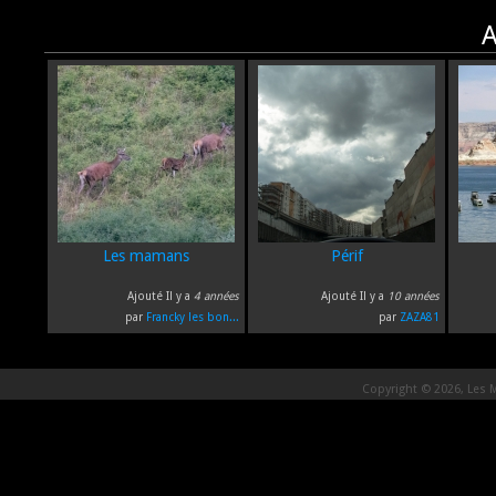
A
Les mamans
Périf
Ajouté Il y a
4 années
Ajouté Il y a
10 années
par
Francky les bon...
par
ZAZA81
Copyright © 2026, Les