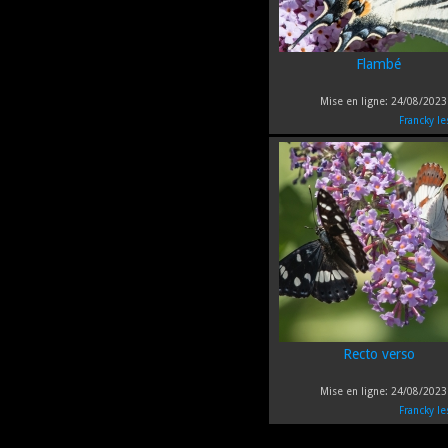
Flambé
Mise en ligne:
24/08/2023 
Francky le
Recto verso
Mise en ligne:
24/08/2023 
Francky le