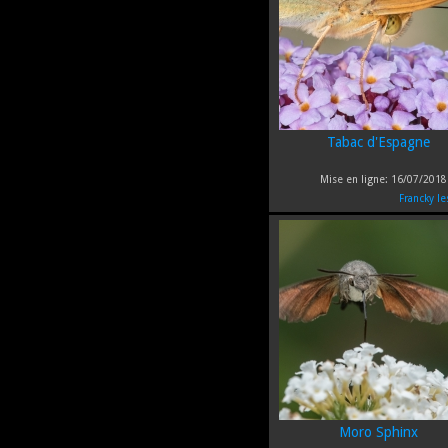
Tabac d'Espagne
Mise en ligne:
16/07/2018 
Francky le
Moro Sphinx