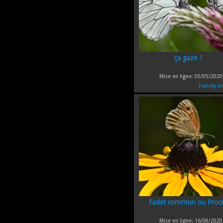
ça gaze ?
Mise en ligne:
05/05/2020 
Francky le
Fadet commun ou Procr
Mise en ligne:
16/08/2020 