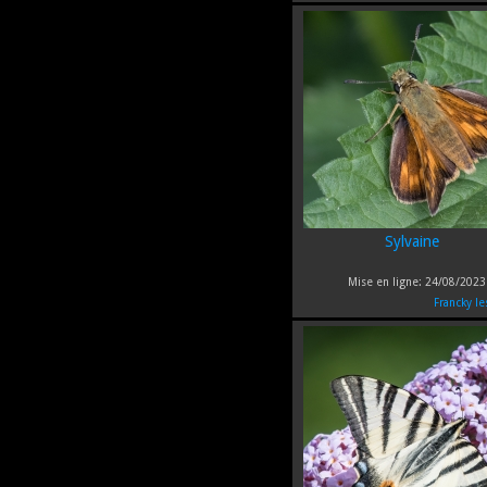
Sylvaine
Mise en ligne:
24/08/2023 
Francky le