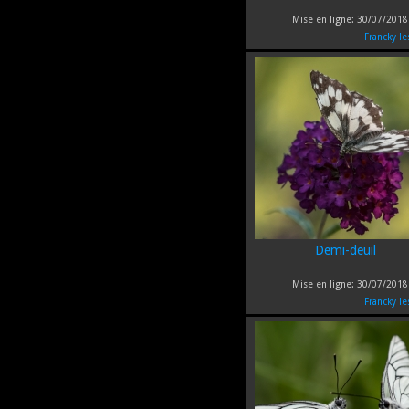
Mise en ligne:
30/07/2018 
Francky le
Demi-deuil
Mise en ligne:
30/07/2018 
Francky le