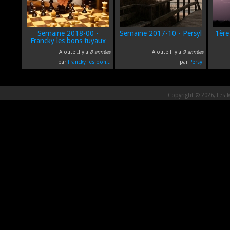
Semaine 2018-00 -
Semaine 2017-10 - Persyl
1ère
Francky les bons tuyaux
Ajouté Il y a
8 années
Ajouté Il y a
9 années
par
Francky les bon...
par
Persyl
Copyright © 2026, Les