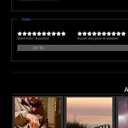
Masquer
Votes
Votre note :
Aucun(e)
Aucun vote pour le moment
0 / 10
A