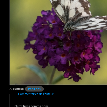
Album(s):
Papillons
Masquer
Commentaires de l'auteur
Plutot triste comme nom !