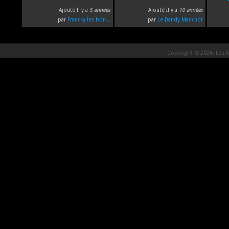
Ajouté Il y a
5 années
Ajouté Il y a
10 années
par
Francky les bon...
par
Le Dandy Manchot
Copyright © 2026, Les