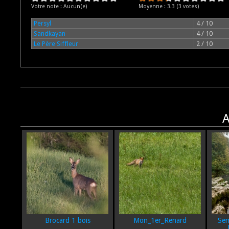
Votre note :
Aucun(e)
Moyenne :
3.3
(
3
votes)
Persyl
4 / 10
Sandkayan
4 / 10
Le Père Siffleur
2 / 10
A
Brocard 1 bois
Mon_1er_Renard
Sem