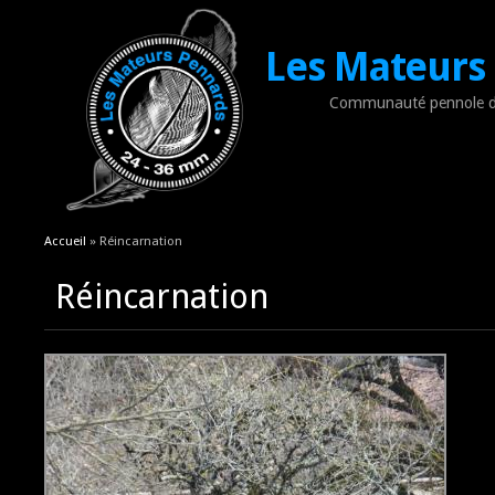
Les Mateurs
Communauté pennole d
Vous êtes ici
Accueil
» Réincarnation
Réincarnation