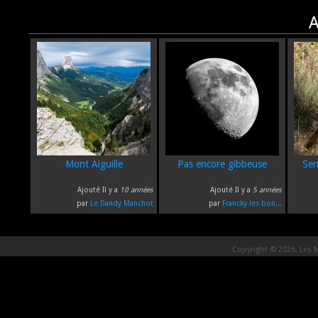
A
Mont Aiguille
Pas encore gibbeuse
Sem
Ajouté Il y a
10 années
Ajouté Il y a
5 années
par
Le Dandy Manchot
par
Francky les bon...
Copyright © 2026, Les