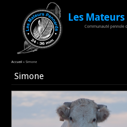
Les Mateurs
Communauté pennole d
Vous êtes ici
Accueil
» Simone
Simone