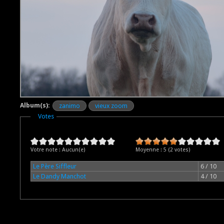
Album(s):
zanimo
vieux zoom
Masquer
Votes
Votre note :
Aucun(e)
Moyenne :
5
(
2
votes)
Le Père Siffleur
6 / 10
Le Dandy Manchot
4 / 10