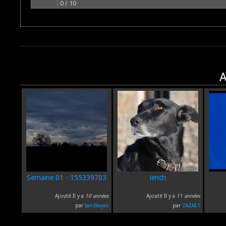
0 / 10
A
Semaine 01 - 155339703
iench
Ajouté Il y a
10 années
Ajouté Il y a
11 années
par
Sandkayan
par
ZAZA81