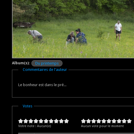
Album(s):
Du printemps
Masquer
Commentaires de l'auteur
Le bonheur est dans le pré...
Masquer
Votes
Votre note :
Aucun(e)
Aucun vote pour le moment